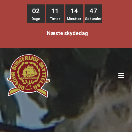
02
11
14
46
Dage
Timer
Minutter
Sekunder
Næste skydedag
Videre
til
indhold