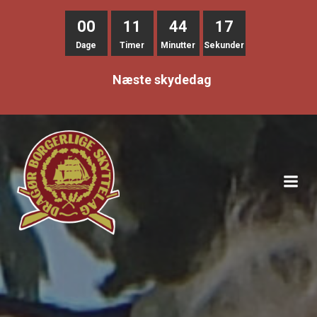
00
11
44
16
Dage
Timer
Minutter
Sekunder
Næste skydedag
Videre
til
indhold